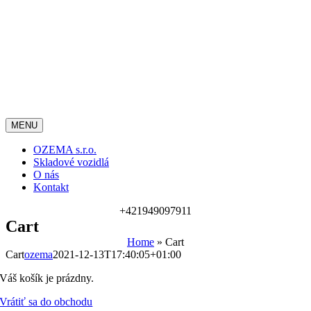
Skip
to
content
MENU
OZEMA s.r.o.
Skladové vozidlá
O nás
Kontakt
+421949097911
Cart
Home
»
Cart
Cart
ozema
2021-12-13T17:40:05+01:00
Váš košík je prázdny.
Vrátiť sa do obchodu