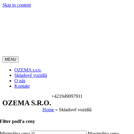
Skip to content
MENU
OZEMA s.r.o.
Skladové vozidlá
O nás
Kontakt
+421949097911
OZEMA S.r.o.
Home
»
Skladové vozidlá
Filter podľa ceny
Minimálna cena
Maximálna cena