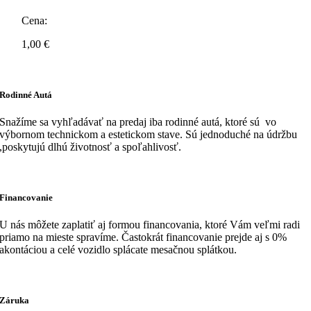
Cena:
1,00
€
Rodinné Autá
Snažíme sa vyhľadávať na predaj iba rodinné autá, ktoré sú vo
výbornom technickom a estetickom stave. Sú jednoduché na údržbu
,poskytujú dlhú životnosť a spoľahlivosť.
Financovanie
U nás môžete zaplatiť aj formou financovania, ktoré Vám veľmi radi
priamo na mieste spravíme. Častokrát financovanie prejde aj s 0%
akontáciou a celé vozidlo splácate mesačnou splátkou.
Záruka