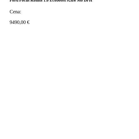
Ford Focus Kombi 1.0 Ecoboost 92kw M6 DPH
Cena:
9490,00
€