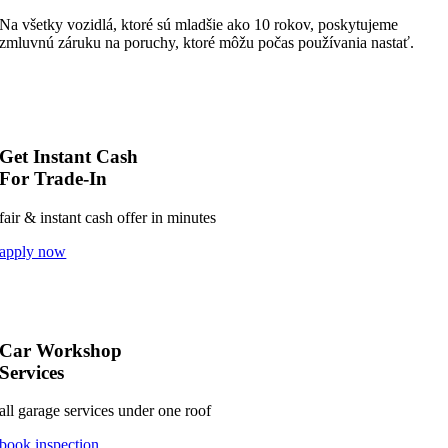
Na všetky vozidlá, ktoré sú mladšie ako 10 rokov, poskytujeme
zmluvnú záruku na poruchy, ktoré môžu počas používania nastať.
Get Instant Cash
For Trade-In
fair & instant cash offer in minutes
apply now
Car Workshop
Services
all garage services under one roof
book inspection