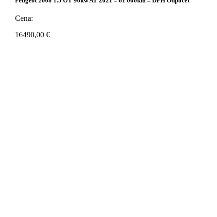
Peugeot 2008 1.5 GT 96kw AT 2021 – 61 000km – DPH Odpočet
Cena:
16490,00
€