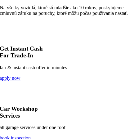
Na všetky vozidlá, ktoré sú mladšie ako 10 rokov, poskytujeme
zmluvnú záruku na poruchy, ktoré môžu počas používania nastať.
Get Instant Cash
For Trade-In
fair & instant cash offer in minutes
apply now
Car Workshop
Services
all garage services under one roof
book inspection