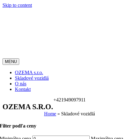
Skip to content
MENU
OZEMA s.r.o.
Skladové vozidlá
O nás
Kontakt
+421949097911
OZEMA S.r.o.
Home
»
Skladové vozidlá
Filter podľa ceny
Minimálna cena
Maximálna cena