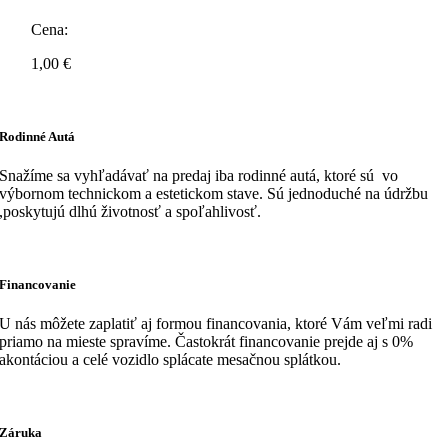
Cena:
1,00
€
Rodinné Autá
Snažíme sa vyhľadávať na predaj iba rodinné autá, ktoré sú vo
výbornom technickom a estetickom stave. Sú jednoduché na údržbu
,poskytujú dlhú životnosť a spoľahlivosť.
Financovanie
U nás môžete zaplatiť aj formou financovania, ktoré Vám veľmi radi
priamo na mieste spravíme. Častokrát financovanie prejde aj s 0%
akontáciou a celé vozidlo splácate mesačnou splátkou.
Záruka