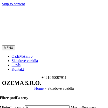
Skip to content
MENU
OZEMA s.r.o.
Skladové vozidlá
O nás
Kontakt
+421949097911
OZEMA S.r.o.
Home
»
Skladové vozidlá
Filter podľa ceny
Minimálna cena
Maximálna cena