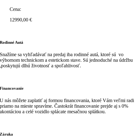
Cena:
12990,00
€
Rodinné Autá
Snažíme sa vyhľadávať na predaj iba rodinné autá, ktoré sú vo
výbornom technickom a estetickom stave. Sú jednoduché na údržbu
,poskytujú dlhú životnosť a spoľahlivosť.
Financovanie
U nás môžete zaplatiť aj formou financovania, ktoré Vám veľmi radi
priamo na mieste spravíme. Častokrát financovanie prejde aj s 0%
akontáciou a celé vozidlo splácate mesačnou splátkou.
Záruka