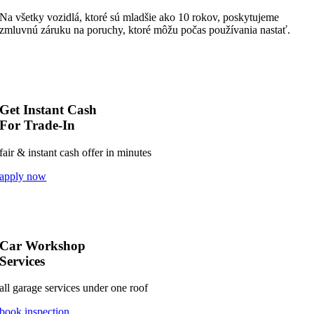
Na všetky vozidlá, ktoré sú mladšie ako 10 rokov, poskytujeme
zmluvnú záruku na poruchy, ktoré môžu počas používania nastať.
Get Instant Cash
For Trade-In
fair & instant cash offer in minutes
apply now
Car Workshop
Services
all garage services under one roof
book inspection