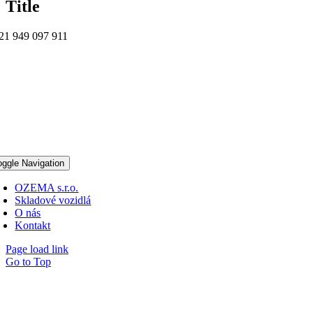
Title
21 949 097 911
oggle Navigation
OZEMA s.r.o.
Skladové vozidlá
O nás
Kontakt
Page load link
Go to Top