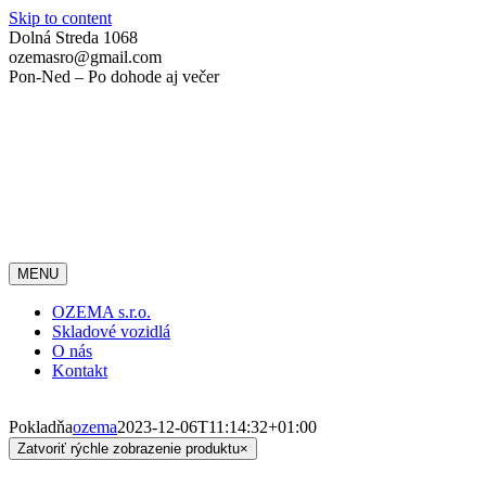
Skip to content
Dolná Streda 1068
ozemasro@gmail.com
Pon-Ned – Po dohode aj večer
MENU
OZEMA s.r.o.
Skladové vozidlá
O nás
Kontakt
Pokladňa
ozema
2023-12-06T11:14:32+01:00
Zatvoriť rýchle zobrazenie produktu
×