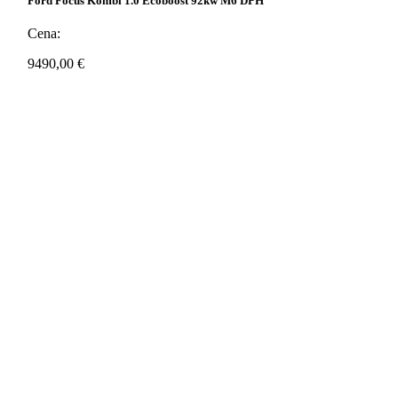
Ford Focus Kombi 1.0 Ecoboost 92kw M6 DPH
Cena:
9490,00
€