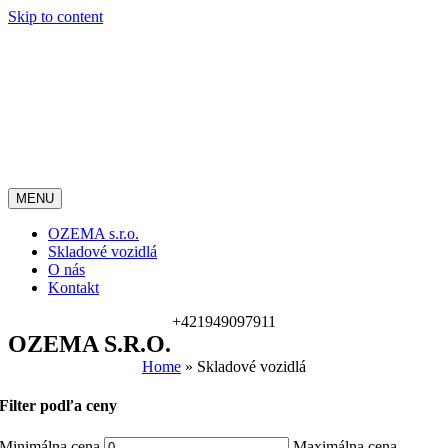
Skip to content
MENU
OZEMA s.r.o.
Skladové vozidlá
O nás
Kontakt
+421949097911
OZEMA S.r.o.
Home
»
Skladové vozidlá
Filter podľa ceny
Minimálna cena
Maximálna cena