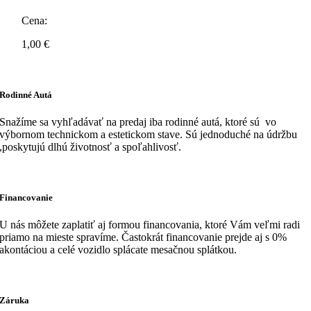
Cena:
1,00
€
Rodinné Autá
Snažíme sa vyhľadávať na predaj iba rodinné autá, ktoré sú vo
výbornom technickom a estetickom stave. Sú jednoduché na údržbu
,poskytujú dlhú životnosť a spoľahlivosť.
Financovanie
U nás môžete zaplatiť aj formou financovania, ktoré Vám veľmi radi
priamo na mieste spravíme. Častokrát financovanie prejde aj s 0%
akontáciou a celé vozidlo splácate mesačnou splátkou.
Záruka