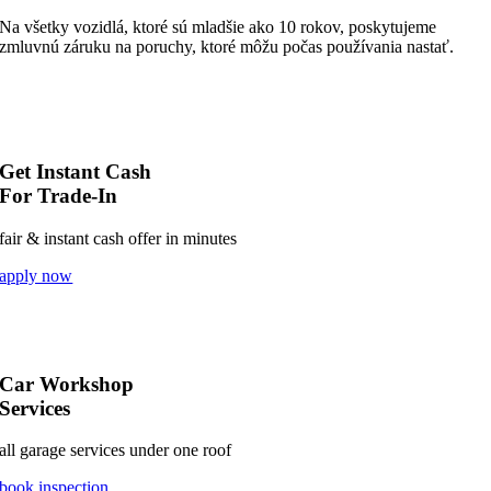
Na všetky vozidlá, ktoré sú mladšie ako 10 rokov, poskytujeme
zmluvnú záruku na poruchy, ktoré môžu počas používania nastať.
Get Instant Cash
For Trade-In
fair & instant cash offer in minutes
apply now
Car Workshop
Services
all garage services under one roof
book inspection